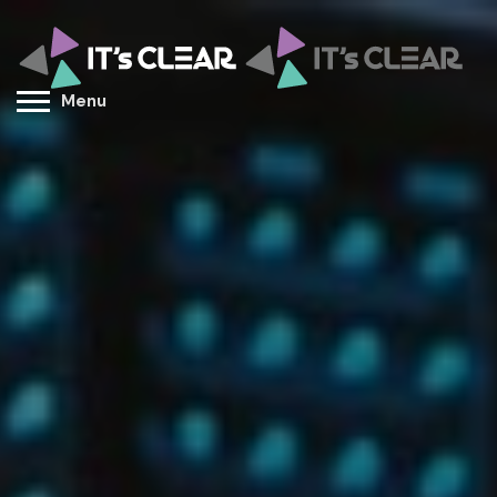
M
e
n
u