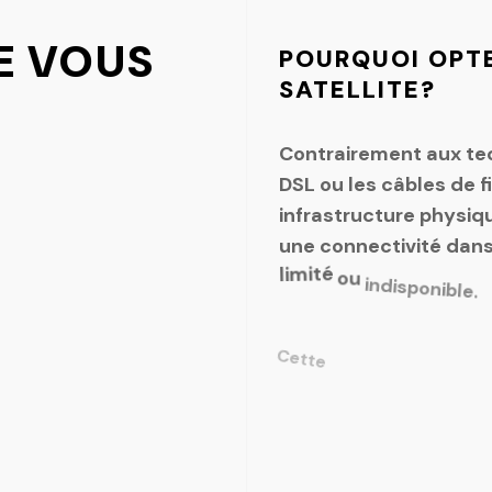
E VOUS
POURQUOI
OPT
SATELLITE?
Contrairement
aux
te
DSL
ou
les
câbles
de
f
infrastructure
physiq
une
connectivité
dan
limité
ou
indisponible.
Cette
technologie
est
rurales,
éloignées
ou
terrestres
sont
diffici
da
utilisée
également
d'événements
tempora