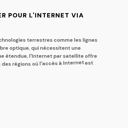
ER
POUR
L'INTERNET
VIA
chnologies
terrestres
comme
les
lignes
ibre
optique,
qui
nécessitent
une
ue
étendue,
l'Internet
par
satellite
offre
s
des
régions
où
l'accès
à
Internet
est
particulièrement
utile
dans
les
zones
montagneuses
où
les
infrastructures
les
ou
coûteuses
à
déployer.
Elle
est
d'urgence
situations
ou
des
lors
ns
ires
nécessitant