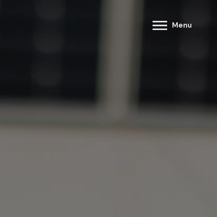
M
e
n
u